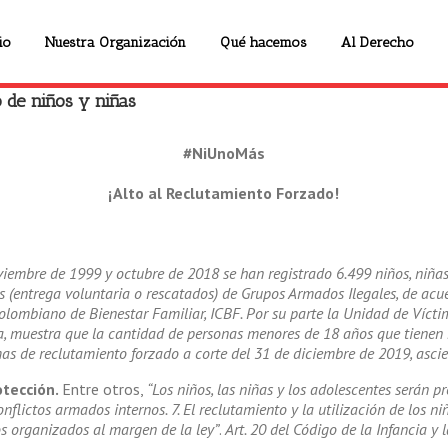
io
Nuestra Organización
Qué hacemos
Al Derecho
o de niños y niñas
#NiUnoMás
¡Alto al Reclutamiento Forzado!
viembre de 1999 y octubre de 2018 se han registrado 6.499 niños, niñas
 (entrega voluntaria o rescatados) de Grupos Armados Ilegales, de acue
Colombiano de Bienestar Familiar, ICBF. Por su parte la Unidad de Vícti
a, muestra que la cantidad de personas menores de 18 años que tienen
mas de reclutamiento forzado a corte del 31 de diciembre de 2019, asci
otección.
Entre otros,
“Los niños, las niñas y los adolescentes serán pr
onflictos armados internos. 7. El reclutamiento y la utilización de los ni
 organizados al margen de la ley”
.
Art. 20 del Código de la Infancia y 