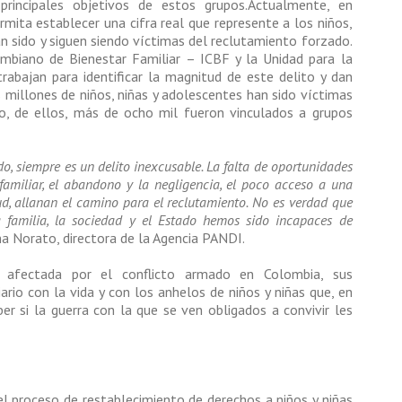
rincipales objetivos de estos grupos.Actualmente, en
mita establecer una cifra real que represente a los niños,
 sido y siguen siendo víctimas del reclutamiento forzado.
mbiano de Bienestar Familiar – ICBF y la Unidad para la
trabajan para identificar la magnitud de este delito y dan
millones de niños, niñas y adolescentes han sido víctimas
o, de ellos, más de ocho mil fueron vinculados a grupos
do, siempre es un delito inexcusable. La falta de oportunidades
afamiliar, el abandono y la negligencia, el poco acceso a una
lud, allanan el camino para el reclutamiento. No es verdad que
a familia, la sociedad y el Estado hemos sido incapaces de
na Norato, directora de la Agencia PANDI.
 afectada por el conflicto armado en Colombia, sus
ario con la vida y con los anhelos de niños y niñas que, en
er si la guerra con la que se ven obligados a convivir les
el proceso de restablecimiento de derechos a niños y niñas