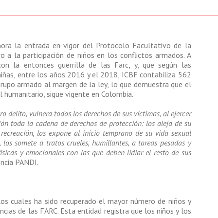
ra la entrada en vigor del Protocolo Facultativo de la
 a la participación de niños en los conflictos armados. A
n la entonces guerrilla de las Farc, y, que según las
niñas, entre los años 2016 y el 2018, ICBF contabiliza 562
grupo armado al margen de la ley, lo que demuestra que el
l humanitario, sigue vigente en Colombia.
 delito, vulnera todos los derechos de sus víctimas, al ejercer
ión toda la cadena de derechos de protección: los aleja de su
la recreación, los expone al inicio temprano de su vida sexual
 los somete a tratos crueles, humillantes, a tareas pesadas y
físicas y emocionales con las que deben lidiar el resto de sus
encia PANDI.
los cuales ha sido recuperado el mayor número de niños y
ncias de las FARC. Esta entidad registra que los niños y los