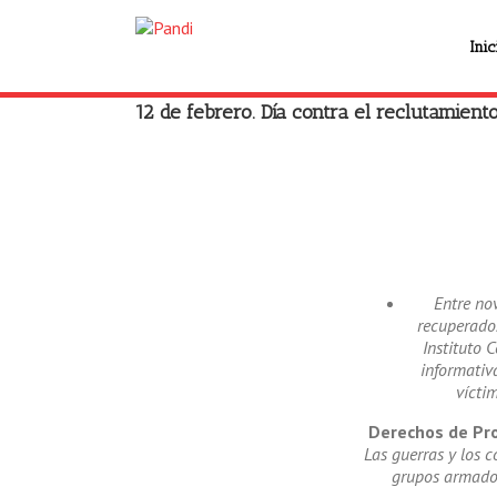
Inic
12 de febrero. Día contra el reclutamient
Entre no
recuperados
Instituto 
informativ
vícti
Derechos de Pr
Las guerras y los c
grupos armados