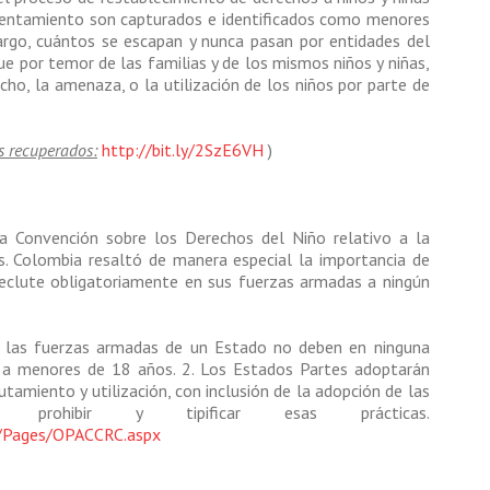
frentamiento son capturados e identificados como menores
bargo, cuántos se escapan y nunca pasan por entidades del
ue por temor de las familias y de los mismos niños y niñas,
echo, la amenaza, o la utilización de los niños por parte de
as recuperados:
http://bit.ly/2SzE6VH
)
a Convención sobre los Derechos del Niño relativo a la
os. Colombia resaltó de manera especial la importancia de
reclute obligatoriamente en sus fuerzas armadas a ningún
e las fuerzas armadas de un Estado no deben en ninguna
des a menores de 18 años. 2. Los Estados Partes adoptarán
utamiento y utilización, con inclusión de la adopción de las
a prohibir y tipificar esas prácticas.
t/Pages/OPACCRC.aspx