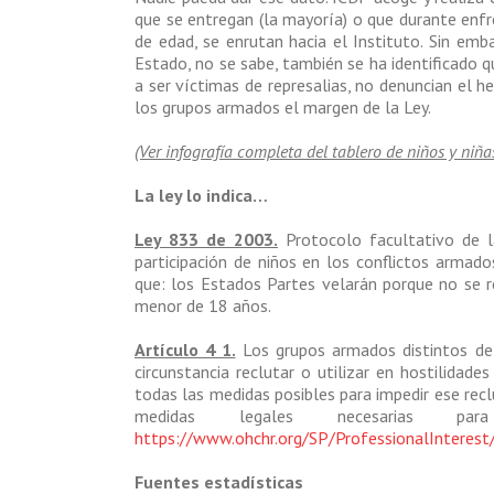
que se entregan (la mayoría) o que durante en
de edad, se enrutan hacia el Instituto. Sin em
Estado, no se sabe, también se ha identificado q
a ser víctimas de represalias, no denuncian el h
los grupos armados el margen de la Ley.
(Ver infografía completa del tablero de niños y niñ
La ley lo indica…
Ley 833 de 2003.
Protocolo facultativo de l
participación de niños en los conflictos armad
que: los Estados Partes velarán porque no se 
menor de 18 años.
Artículo 4 1.
Los grupos armados distintos d
circunstancia reclutar o utilizar en hostilida
todas las medidas posibles para impedir ese recl
medidas legales necesarias par
https://www.ohchr.org/SP/ProfessionalInteres
Fuentes estadísticas