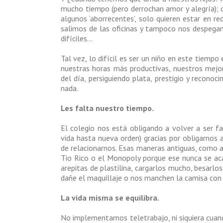
mucho tiempo (pero derrochan amor y alegría); 
algunos ‘aborrecentes’, solo quieren estar en re
salimos de las oficinas y tampoco nos despega
difíciles…
Tal vez, lo difícil es ser un niño en este tiemp
nuestras horas más productivas, nuestros mejo
del día, persiguiendo plata, prestigio y reconoc
nada.
Les falta nuestro tiempo.
El colegio nos está obligando a volver a ser fa
vida hasta nueva orden) gracias por obligarnos 
de relacionarnos. Esas maneras antiguas, como a
Tio Rico o el Monopoly porque ese nunca se acaba
arepitas de plastilina, cargarlos mucho, besarlo
dañe el maquillaje o nos manchen la camisa con
La vida misma se equilibra.
No implementamos teletrabajo, ni siquiera cuan