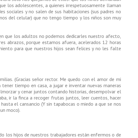
que los adolescentes, a quienes irrespetuosamente llaman
des sociales y no salen de sus habitaciones (sus padres no
mos del celular) que no tengo tiempo y los niños son muy
o en que los adultos no podemos dedicarles nuestro afecto,
res abrazos, porque estamos afuera, acelerados 12 horas
imiento para que nuestros hijos sean felices y no les falte
milias. (Gracias señor rector. Me quedo con el amor de mi
a tener tiempo en casa, a jugar e inventar nuevas maneras
lmorzar y cenar juntos contando historias, desempolvar el
, ir la finca a recoger frutas juntos, leer cuentos, hacer
s hasta el cansancio (Y sin tapabocas o miedo a que se nos
 un moco).
do los hijos de nuestros trabajadores están enfermos o de