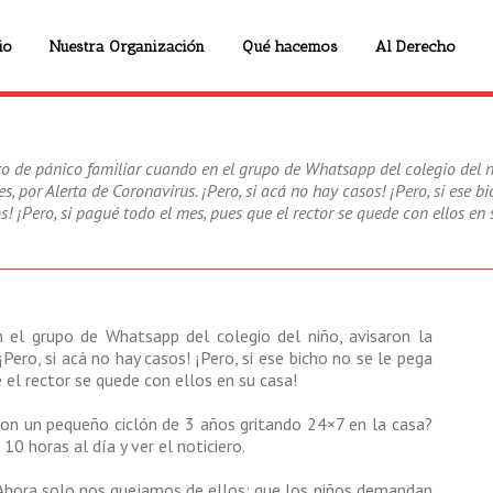
io
Nuestra Organización
Qué hacemos
Al Derecho
 de pánico familiar cuando en el grupo de Whatsapp del colegio del ni
s, por Alerta de Coronavirus. ¡Pero, si acá no hay casos! ¡Pero, si ese b
os! ¡Pero, si pagué todo el mes, pues que el rector se quede con ellos en 
el grupo de Whatsapp del colegio del niño, avisaron la
¡Pero, si acá no hay casos! ¡Pero, si ese bicho no se le pega
e el rector se quede con ellos en su casa!
n un pequeño ciclón de 3 años gritando 24×7 en la casa?
 10 horas al día y ver el noticiero.
Ahora solo nos quejamos de ellos: que los niños demandan