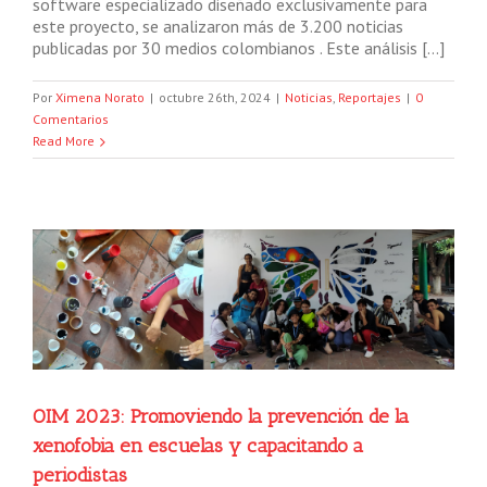
software especializado diseñado exclusivamente para
este proyecto, se analizaron más de 3.200 noticias
publicadas por 30 medios colombianos . Este análisis […]
Por
Ximena Norato
|
octubre 26th, 2024
|
Noticias
,
Reportajes
|
0
Comentarios
Read More
OIM 2023: Promoviendo la prevención de la
xenofobia en escuelas y capacitando a
periodistas