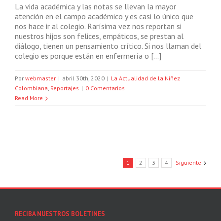
La vida académica y las notas se llevan la mayor
atención en el campo académico y es casi lo único que
nos hace ir al colegio. Rarísima vez nos reportan si
nuestros hijos son felices, empáticos, se prestan al
diálogo, tienen un pensamiento crítico. Si nos llaman del
colegio es porque están en enfermería o […]
Por
webmaster
|
abril 30th, 2020
|
La Actualidad de la Niñez
Colombiana
,
Reportajes
|
0 Comentarios
Read More
1
2
3
4
Siguiente
RECIBA NUESTROS BOLETINES