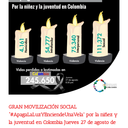
GRAN MOVILIZACIÓN SOCIAL
“#ApagaLaLuzYEnciendeUnaVela” por la niñez y
la juventud en Colombia Jueves 27 de agosto de