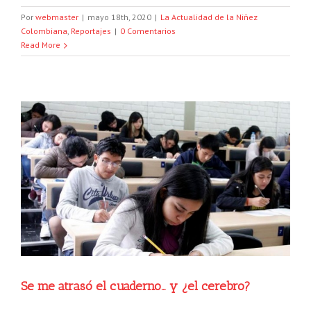
Por
webmaster
|
mayo 18th, 2020
|
La Actualidad de la Niñez
Colombiana
,
Reportajes
|
0 Comentarios
Read More
Se me atrasó el cuaderno… y ¿el cerebro?